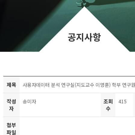
공지사항
제목
사용자데이터 분석 연구실(지도교수 이영훈) 학부 연구원
작성
조회
송미자
415
자
수
첨부
파일