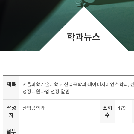
학과뉴스
제목
서울과학기술대학교 산업공학과·데이터사이언스학과, 
성장지원사업 선정 알림
작성
조회
산업공학과
479
자
수
첨부