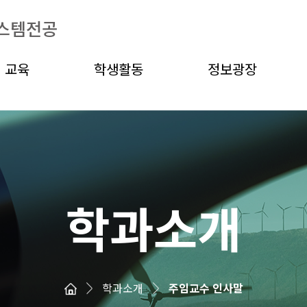
스템전공
교육
학생활동
정보광장
학과소개
학과소개
주임교수 인사말