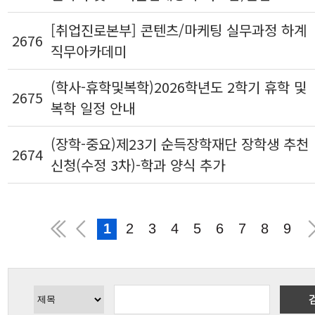
[취업진로본부] 콘텐츠/마케팅 실무과정 하계
2676
직무아카데미
(학사-휴학및복학)2026학년도 2학기 휴학 및
2675
복학 일정 안내
(장학-중요)제23기 순득장학재단 장학생 추천
2674
신청(수정 3차)-학과 양식 추가
1
2
3
4
5
6
7
8
9